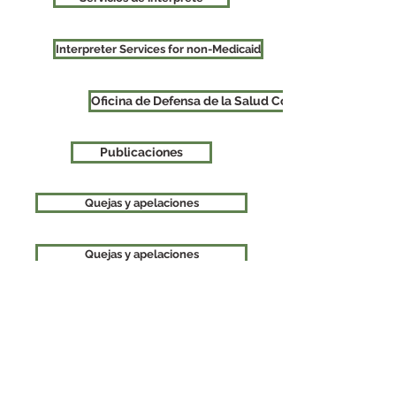
Interpreter Services for non-Medicaid
Oficina de Defensa de la Salud Conductual (anterio
Publicaciones
Quejas y apelaciones
Quejas y apelaciones
Organización de servicios administrativos de salud
conductual de Thurston Mason
670 Woodland Square Loop SE
habitación 301
Lacey, WA 98503