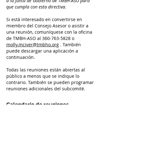
a la Junta de Gobierno de TMBH-ASO para
que cumpla con esta directiva.
Si está interesado en convertirse en
miembro del Consejo Asesor o asistir a
una reunión, comuníquese con la oficina
de TMBH-ASO al
360-763-5828
o
molly.mciver@tmbho.org
. También
puede descargar una aplicación a
continuación.
Todas las reuniones están abiertas al
público a menos que se indique lo
contrario. También se pueden programar
reuniones adicionales del subcomité.
Calendario de reuniones
Las reuniones se llevan a cabo
virtualmente el
segundo jueves del
mes a las 12:00 p.m.