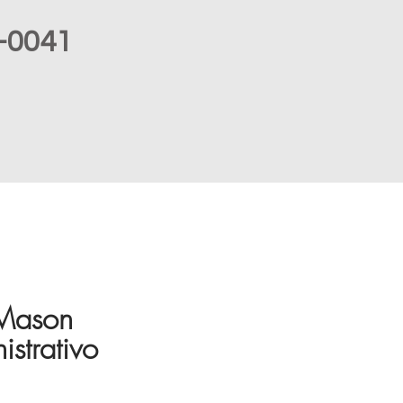
-0041
 Mason
strativo