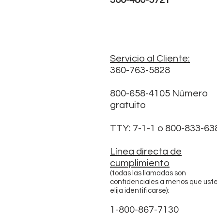
360-480-5721
Servicio al Cliente:
360-763-5828
800-658-4105 Número
gratuito
TTY: 7-1-1 o 800-833-63
Línea directa de
cumplimiento
(todas las llamadas son
confidenciales a menos que ust
elija identificarse):
1-800-867-7130