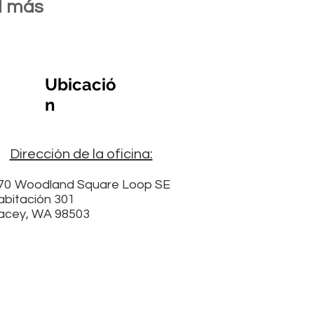
al más
Ubicació
n
Dirección de la oficina:
70
Woodland Square Loop SE
abitación 301
acey, WA 98503