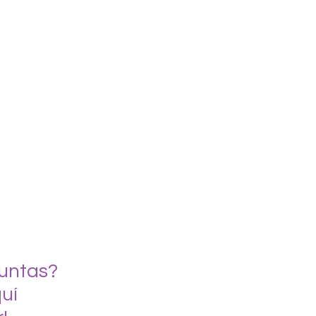
untas?
uí