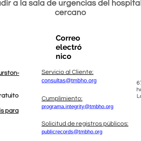
dir a la sala de urgencias del hospit
cercano
Correo
electró
nico
Servicio al Cliente:
urston-
consultas@tmbho.org
6
h
atuito
L
Cumplimiento:
programa.integrity@tmbho.org
is para
Solicitud de registros públicos:
publicrecords@tmbho.org